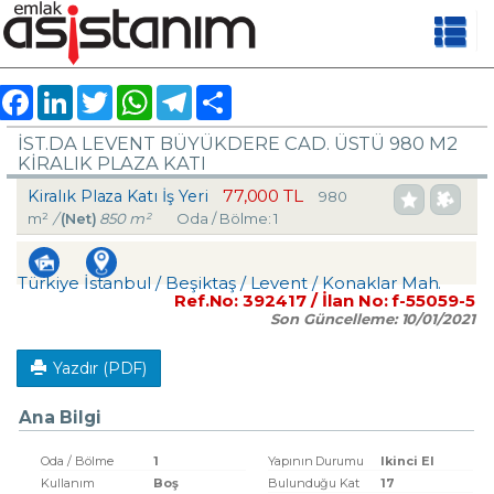
Facebook
LinkedIn
Twitter
WhatsApp
Telegram
Share
İST.DA LEVENT BÜYÜKDERE CAD. ÜSTÜ 980 M2
KIRALIK PLAZA KATI
77,000 TL
Kiralık Plaza Katı İş Yeri
980
m²
/
(Net)
850 m²
Oda / Bölme: 1
Türkiye İstanbul / Beşiktaş
/ Levent
/ Konaklar Mah.
Ref.No:
392417
/ İlan No:
f-55059-5
Son Güncelleme:
10/01/2021
Yazdır (PDF)
Ana Bilgi
Oda / Bölme
1
Yapının Durumu
Ikinci El
Kullanım
Boş
Bulunduğu Kat
17