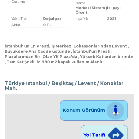
Durumu
Isıtma
Merkezi Sistem (Isı payı
Ölçer)
Yakıt Tipi
Doğalgaz
İnşa Yılı
2021
Aidat
0 TL
İstanbul' un En Prestij İş Merkezi Lokasyonlarından Levent ,
Büyükdere Ana Cadde üstünde , İstanbul'un Prestij
Plazalarından Biri Olan YK Plaza'da , Yüksek Katlardan birinde
, Tam Kat Şekli İle 980 m2 kapalı kullanım Alanlı
Türkiye İstanbul / Beşiktaş
/ Levent
/ Konaklar
Mah.
Konum Görünüm
Yol Tarifi