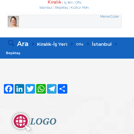
Kiralık
İş Yeri
Ofis
İstanbul
Beşiktaş
Kültür Mah.
Merve Güler
Ara
Kiralık-İş Yeri
İstanbul
Ofis
Beşiktaş
Facebook
LinkedIn
Twitter
WhatsApp
Telegram
Share