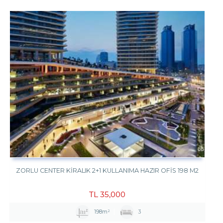
ZORLU CENTER KIRALIK 2+1 KULLANIMA HAZIR OFIS 198 M2
TL
35,000
198m²
3