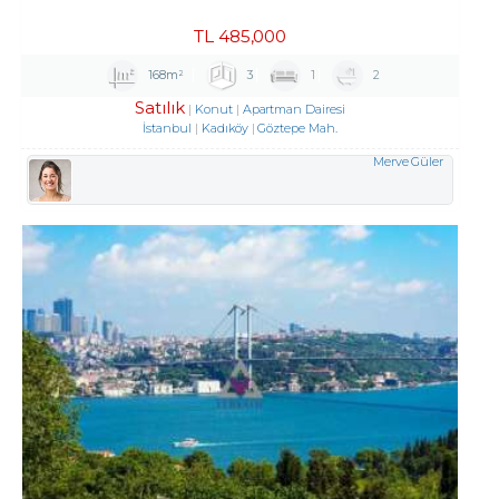
TL
485,000
168m²
3
1
2
Satılık
Konut
Apartman Dairesi
İstanbul
Kadıköy
Göztepe Mah.
Merve Güler