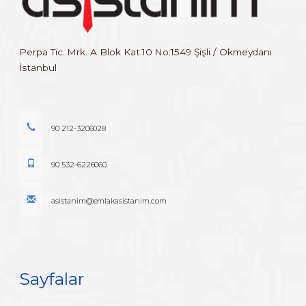
Perpa Tic. Mrk. A Blok Kat:10 No:1549 Şişli / Okmeydanı
İstanbul
90 212-3206028
90 532-6226060
asistanim@emlakasistanim.com
Sayfalar