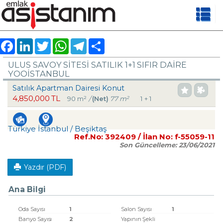
Facebook
LinkedIn
Twitter
WhatsApp
Telegram
Share
ULUS SAVOY SİTESİ SATILIK 1+1 SIFIR DAİRE
YOOISTANBUL
Satılık Apartman Dairesi Konut
4,850,000 TL
90 m²
/
(Net)
77 m²
1 + 1
Türkiye İstanbul / Beşiktaş
Ref.No:
392409
/ İlan No:
f-55059-11
Son Güncelleme:
23/06/2021
Yazdır (PDF)
Ana Bilgi
Oda Sayısı
1
Salon Sayısı
1
Banyo Sayısı
2
Yapının Şekli