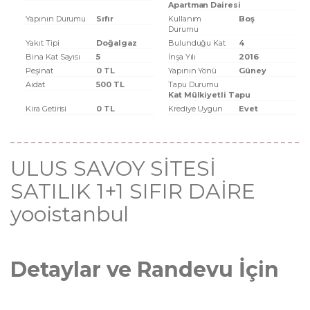
Apartman Dairesi
Yapının Durumu
Sıfır
Kullanım
Boş
Durumu
Yakıt Tipi
Doğalgaz
Bulunduğu Kat
4
Bina Kat Sayısı
5
İnşa Yılı
2016
Peşinat
0 TL
Yapının Yönü
Güney
Aidat
500 TL
Tapu Durumu
Kat Mülkiyetli Tapu
Kira Getirisi
0 TL
Krediye Uygun
Evet
ULUS SAVOY SİTESİ
SATILIK 1+1 SIFIR DAİRE
yooistanbul
Detaylar ve Randevu İçin