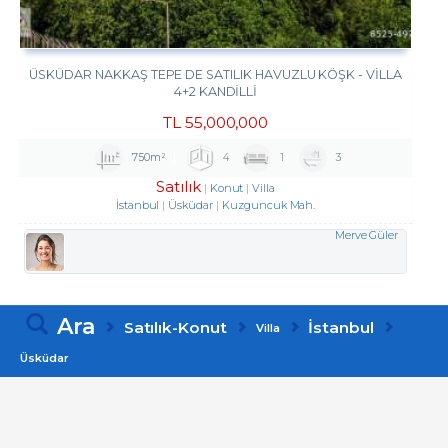
ÜSKÜDAR NAKKAŞ TEPE DE SATILIK HAVUZLU KÖŞK - VILLA
4+2 KANDILLI
TL
55,000,000
750m²
4
1
3
Satılık
Konut
Villa
İstanbul
Üsküdar
Kuzguncuk Mah.
Merve Güler
Ara
Satılık-Konut
İstanbul
Villa
Üsküdar